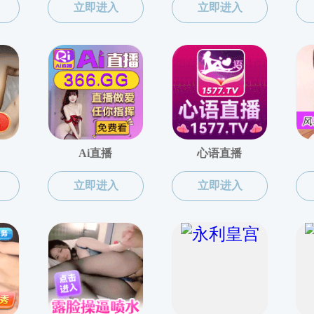
共13条
91暗网
上页
1
2
下页
尾页